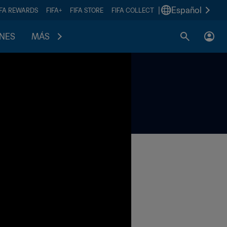
|
Español
IFA REWARDS
FIFA+
FIFA STORE
FIFA COLLECT
ONES
MÁS