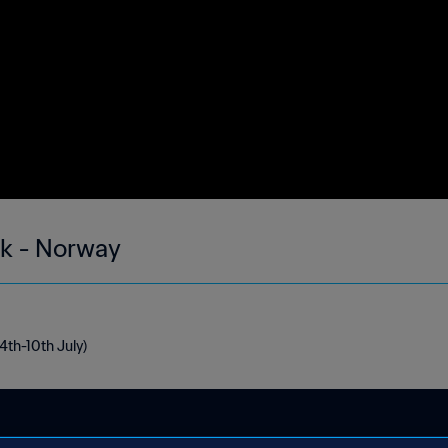
ek - Norway
4th-10th July)