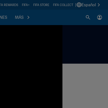
|
Español
IFA REWARDS
FIFA+
FIFA STORE
FIFA COLLECT
ONES
MÁS