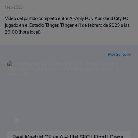
1 feb 2023
| Partido Completo
Vídeo del partido completo entre Al-Ahly FC y Auckland City FC
jugado en el Estadio Tánger, Tánger, el 1 de febrero de 2023 a las
20:00 (hora local).
Mostrar todo
Real Madrid CF vs Al-Hilal SFC | Final | Copa