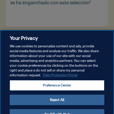
se ha enganchado con esta selección"
VER MÁS
Your Privacy
We use cookies to personalize content and ads, provide
social media features and analyse our traffic. We also share
information about your use of our site with our social
media, advertising and analytics partners. You can select
your cookie preferences by clicking on the buttons on the
right and place a do not sell or share my personal
information request.
Data Protection Portal
POLÍTICA DE PRIVACIDAD
Preference Center
TÉRMINOS DE SERVICIO
AJUSTAR LA CONFIGURACIÓN DE LAS COOKIES
Reject All
Copyright © 1994 - 2026 FIFA. Todos los derechos reservados.