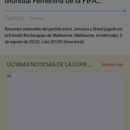
Mundial Femenina de la FIFA
Australia & Nueva Zelanda 2023™ |
2 ago 2023
5minuto
Highlights Extendidos
Resumen extendido del partido entre Jamaica y Brasil jugado en
el Estadio Rectangular de Melbourne, Melbourne, el miércoles, 2
de agosto de 2023, a las 20:00 (hora local).
ÚLTIMAS NOTICIAS DE LA COPA M
Mostrar todo
UNDIAL FEMENINA DE LA FIFA™