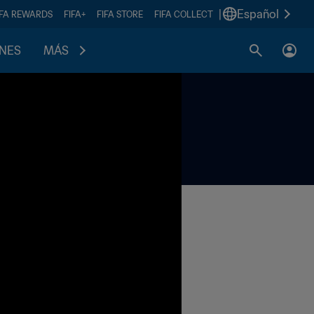
|
Español
IFA REWARDS
FIFA+
FIFA STORE
FIFA COLLECT
ONES
MÁS