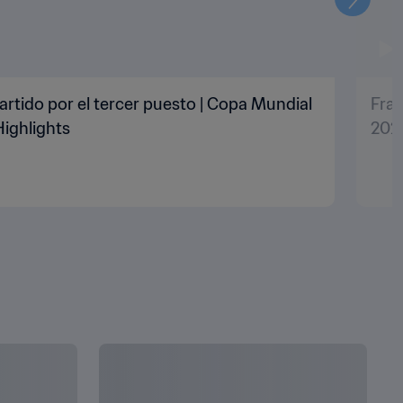
Siguien
artido por el tercer puesto | Copa Mundial
Fran
Highlights
2022