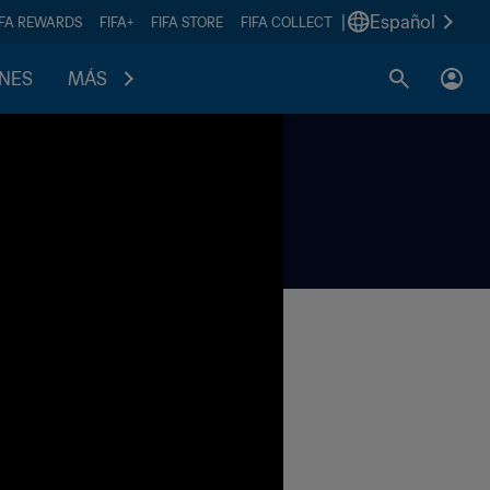
|
Español
IFA REWARDS
FIFA+
FIFA STORE
FIFA COLLECT
ONES
MÁS