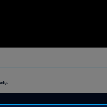
F
erliga