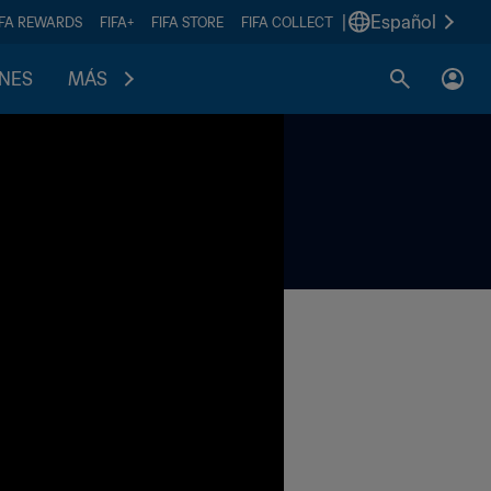
|
Español
IFA REWARDS
FIFA+
FIFA STORE
FIFA COLLECT
ONES
MÁS