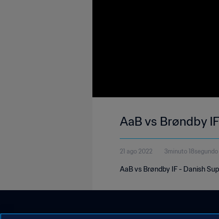
AaB vs Brøndby I
21 ago 2022
3minuto 18segundo
AaB vs Brøndby IF - Danish Sup