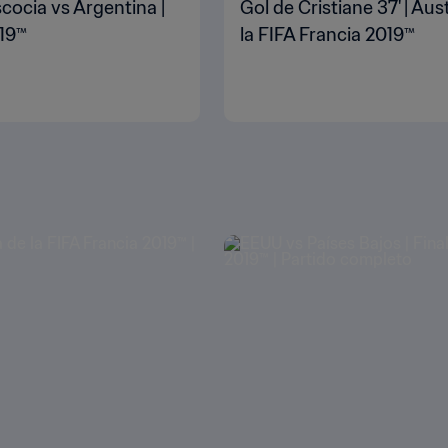
cocia vs Argentina |
Gol de Cristiane 37' | Au
019™
la FIFA Francia 2019™