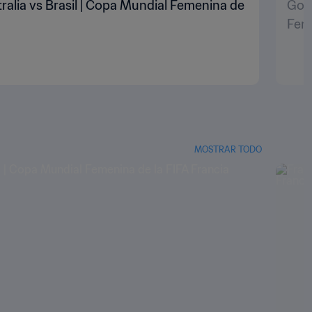
stralia vs Brasil | Copa Mundial Femenina de
Gol 
Feme
MOSTRAR TODO