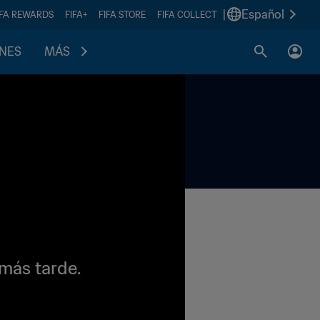
|
Español
IFA REWARDS
FIFA+
FIFA STORE
FIFA COLLECT
ONES
MÁS
 más tarde.