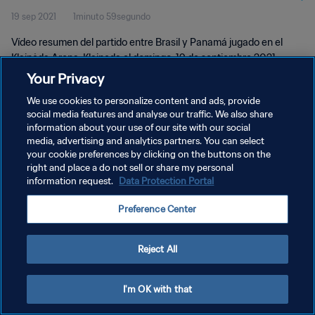
19 sep 2021
1minuto 59segundo
Vídeo resumen del partido entre Brasil y Panamá jugado en el
Klaipėda Arena, Klaipeda el domingo, 19 de septiembre 2021.
Your Privacy
We use cookies to personalize content and ads, provide
social media features and analyse our traffic. We also share
information about your use of our site with our social
media, advertising and analytics partners. You can select
POLÍTICA DE PRIVACIDAD
your cookie preferences by clicking on the buttons on the
right and place a do not sell or share my personal
TÉRMINOS DE SERVICIO
information request.
Data Protection Portal
AJUSTAR LA CONFIGURACIÓN DE LAS COOKIES
Preference Center
Copyright © 1994 - 2026 FIFA. Todos los derechos reservados.
Reject All
I'm OK with that