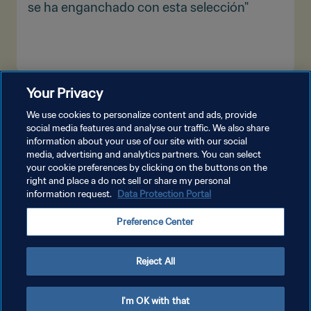
se ha enganchado con esta selección"
Your Privacy
VER MÁS
We use cookies to personalize content and ads, provide
social media features and analyse our traffic. We also share
information about your use of our site with our social
media, advertising and analytics partners. You can select
your cookie preferences by clicking on the buttons on the
right and place a do not sell or share my personal
information request.
Data Protection Portal
POLÍTICA DE PRIVACIDAD
Preference Center
TÉRMINOS DE SERVICIO
AJUSTAR LA CONFIGURACIÓN DE LAS COOKIES
Reject All
Copyright © 1994 - 2026 FIFA. Todos los derechos reservados.
I'm OK with that