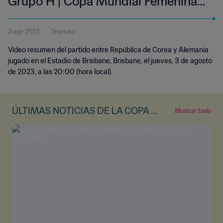
Grupo H | Copa Mundial Femenina
de la FIFA Australia & Nueva
3 ago 2023
2minuto
Zelanda 2023™ | Highlights (Sin
Vídeo resumen del partido entre República de Corea y Alemania
relato)
jugado en el Estadio de Brisbane, Brisbane, el jueves, 3 de agosto
de 2023, a las 20:00 (hora local).
ÚLTIMAS NOTICIAS DE LA COPA M
Mostrar todo
UNDIAL FEMENINA DE LA FIFA™