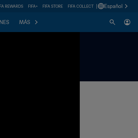
|
Español
IFA REWARDS
FIFA+
FIFA STORE
FIFA COLLECT
ONES
MÁS