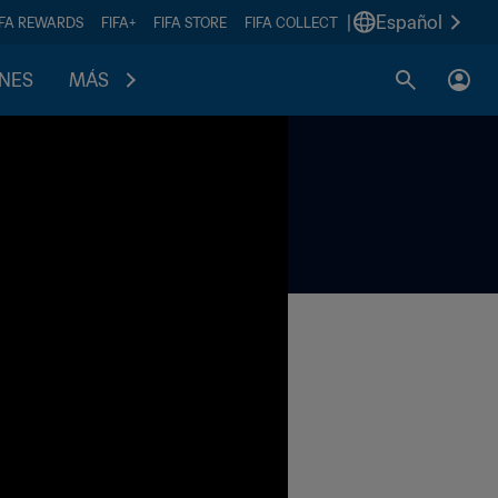
|
Español
IFA REWARDS
FIFA+
FIFA STORE
FIFA COLLECT
ONES
MÁS