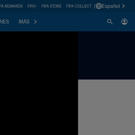
|
Español
IFA REWARDS
FIFA+
FIFA STORE
FIFA COLLECT
ONES
MÁS