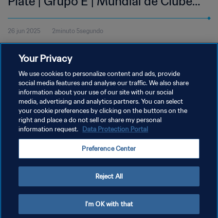
Plate | Grupo E | Mundial de Clubes
FIFA 2025™ | Mejores jugadas
26 jun 2025
2minuto 5segundo
Mira las mejores jugadas del partido entre el FC Inernazionale
Your Privacy
Milano y el CA River Plate disputado en el Lumen Field de Seattle
el miércoles 25 de junio a las 18:00 (hora local).
We use cookies to personalize content and ads, provide
social media features and analyse our traffic. We also share
information about your use of our site with our social
media, advertising and analytics partners. You can select
your cookie preferences by clicking on the buttons on the
right and place a do not sell or share my personal
information request.
Data Protection Portal
POLÍTICA DE PRIVACIDAD
Preference Center
TÉRMINOS DE SERVICIO
AJUSTAR LA CONFIGURACIÓN DE LAS COOKIES
Reject All
Copyright © 1994 - 2026 FIFA. Todos los derechos reservados.
I'm OK with that