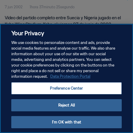
7 jun 2002
1hora 37minuto 25segundo
Vídeo del partido completo entre Suecia y Nigeria jugado en el
Kobe Wing Stadium, Kobe, el viernes 07 de junio de 2002.
Your Privacy
We use cookies to personalize content and ads, provide
social media features and analyse our traffic. We also share
information about your use of our site with our social
media, advertising and analytics partners. You can select
POLÍTICA DE PRIVACIDAD
your cookie preferences by clicking on the buttons on the
right and place a do not sell or share my personal
TÉRMINOS DE SERVICIO
information request.
Data Protection Portal
AJUSTAR LA CONFIGURACIÓN DE LAS COOKIES
Preference Center
Copyright © 1994 - 2026 FIFA. Todos los derechos reservados.
Reject All
I'm OK with that