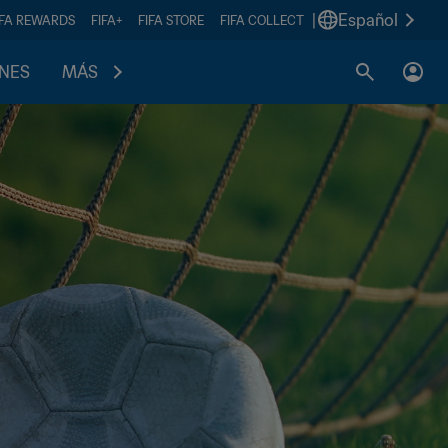
|
Español
IFA REWARDS
FIFA+
FIFA STORE
FIFA COLLECT
ONES
MÁS