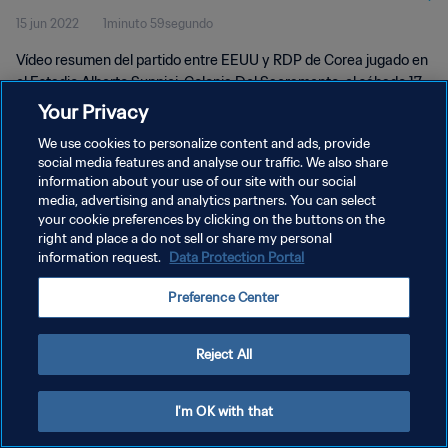
15 jun 2022
1minuto 59segundo
Vídeo resumen del partido entre EEUU y RDP de Corea jugado en
el Estadio Alberto Suppici, Colonia Del Sacramento, el sábado 17
de noviembre de 2018.
Your Privacy
We use cookies to personalize content and ads, provide
social media features and analyse our traffic. We also share
information about your use of our site with our social
media, advertising and analytics partners. You can select
your cookie preferences by clicking on the buttons on the
POLÍTICA DE PRIVACIDAD
right and place a do not sell or share my personal
information request.
Data Protection Portal
TÉRMINOS DE SERVICIO
Preference Center
AJUSTAR LA CONFIGURACIÓN DE LAS COOKIES
Copyright © 1994 - 2026 FIFA. Todos los derechos reservados.
Reject All
I'm OK with that