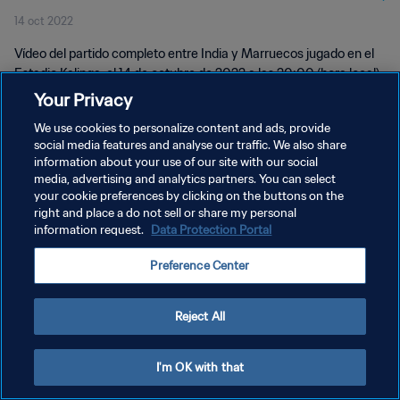
14 oct 2022
Vídeo del partido completo entre India y Marruecos jugado en el
Estadio Kalinga, el 14 de octubre de 2022 a las 20:00 (hora local).
Your Privacy
We use cookies to personalize content and ads, provide
social media features and analyse our traffic. We also share
information about your use of our site with our social
media, advertising and analytics partners. You can select
your cookie preferences by clicking on the buttons on the
POLÍTICA DE PRIVACIDAD
right and place a do not sell or share my personal
information request.
Data Protection Portal
TÉRMINOS DE SERVICIO
AJUSTAR LA CONFIGURACIÓN DE LAS COOKIES
Preference Center
Copyright © 1994 - 2026 FIFA. Todos los derechos reservados.
Reject All
I'm OK with that