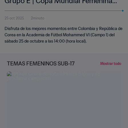
Grupo E | Copa Mundial Femenina
Sub-17 de la FIFA Marruecos 2025™
25 oct 2025
2minuto
| Resumen
Disfruta de los mejores momentos entre Colombia y República de
Corea en la Academia de Fútbol Mohammed VI (Campo 1) del
sábado 25 de octubre a las 14:00 (hora local).
TEMAS FEMENINOS SUB-17
Mostrar todo