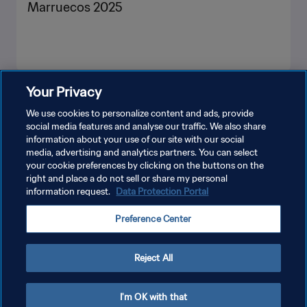
Marruecos 2025
Your Privacy
VER MÁS
We use cookies to personalize content and ads, provide
social media features and analyse our traffic. We also share
information about your use of our site with our social
media, advertising and analytics partners. You can select
your cookie preferences by clicking on the buttons on the
right and place a do not sell or share my personal
information request.
Data Protection Portal
POLÍTICA DE PRIVACIDAD
Preference Center
TÉRMINOS DE SERVICIO
AJUSTAR LA CONFIGURACIÓN DE LAS COOKIES
Reject All
Copyright © 1994 - 2026 FIFA. Todos los derechos reservados.
I'm OK with that