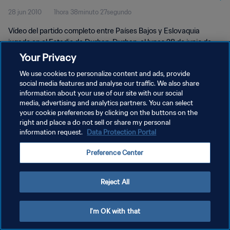
28 jun 2010
1hora 38minuto 27segundo
completo
Vídeo del partido completo entre Países Bajos y Eslovaquia
jugado en el Estadio de Durban, Durban, el lunes 28 de junio de
2010.
Your Privacy
We use cookies to personalize content and ads, provide
social media features and analyse our traffic. We also share
information about your use of our site with our social
media, advertising and analytics partners. You can select
your cookie preferences by clicking on the buttons on the
POLÍTICA DE PRIVACIDAD
right and place a do not sell or share my personal
information request.
Data Protection Portal
TÉRMINOS DE SERVICIO
Preference Center
AJUSTAR LA CONFIGURACIÓN DE LAS COOKIES
Copyright © 1994 - 2026 FIFA. Todos los derechos reservados.
Reject All
I'm OK with that