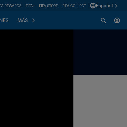
|
Español
IFA REWARDS
FIFA+
FIFA STORE
FIFA COLLECT
ONES
MÁS