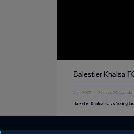
Balestier Khalsa F
31 jul 2022
2minuto 34segundo
Balestier Khalsa FC vs Young Li