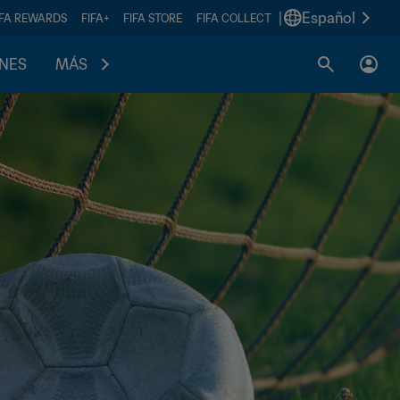
|
Español
IFA REWARDS
FIFA+
FIFA STORE
FIFA COLLECT
ONES
MÁS