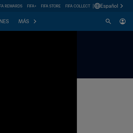
|
Español
IFA REWARDS
FIFA+
FIFA STORE
FIFA COLLECT
ONES
MÁS