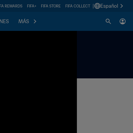
|
Español
IFA REWARDS
FIFA+
FIFA STORE
FIFA COLLECT
ONES
MÁS