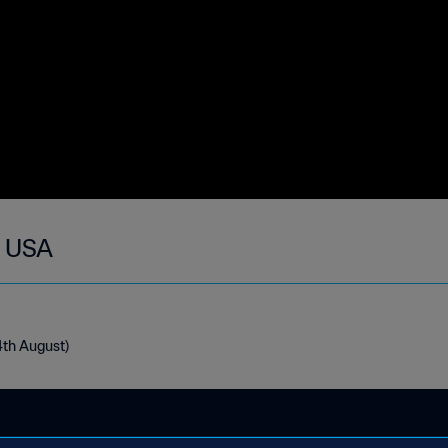
- USA
4th August)