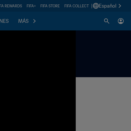
|
Español
IFA REWARDS
FIFA+
FIFA STORE
FIFA COLLECT
ONES
MÁS