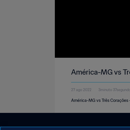
América-MG vs Tr
27 ago 2022
3minuto 37segund
América-MG vs Três Corações 