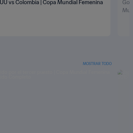
 EEUU vs Colombia | Copa Mundial Femenina
Gol 
Mund
MOSTRAR TODO