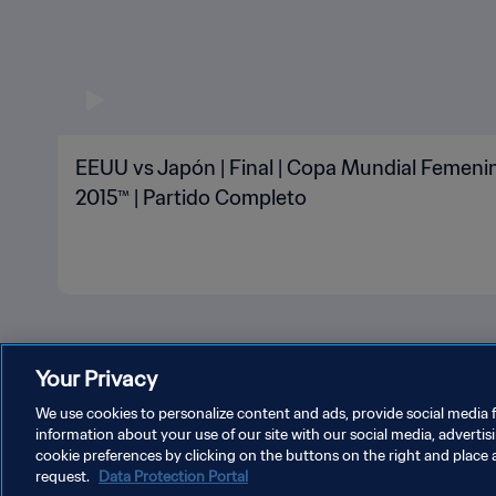
EEUU vs Japón | Final | Copa Mundial Femeni
2015™ | Partido Completo
Your Privacy
We use cookies to personalize content and ads, provide social media f
information about your use of our site with our social media, advertis
POLÍTICA DE PRIVACIDAD
TÉRMINOS DE SERVICIO
A
cookie preferences by clicking on the buttons on the right and place 
request.
Data Protection Portal