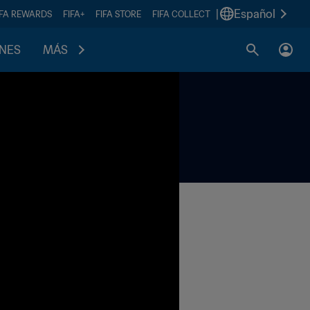
|
Español
IFA REWARDS
FIFA+
FIFA STORE
FIFA COLLECT
ONES
MÁS