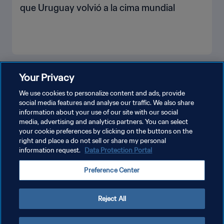
que Uruguay volvió a la cima mundial
VER MÁS
Your Privacy
We use cookies to personalize content and ads, provide
social media features and analyse our traffic. We also share
information about your use of our site with our social
media, advertising and analytics partners. You can select
your cookie preferences by clicking on the buttons on the
right and place a do not sell or share my personal
information request.
Data Protection Portal
POLÍTICA DE PRIVACIDAD
Preference Center
TÉRMINOS DE SERVICIO
AJUSTAR LA CONFIGURACIÓN DE LAS COOKIES
Reject All
Copyright © 1994 - 2026 FIFA. Todos los derechos reservados.