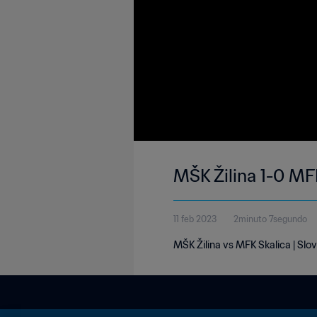
MŠK Žilina 1-0 MFK
11 feb 2023
2minuto 7segundo
MŠK Žilina vs MFK Skalica | Slov