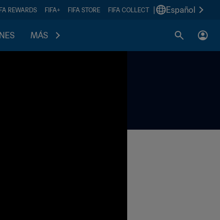
|
Español
IFA REWARDS
FIFA+
FIFA STORE
FIFA COLLECT
ONES
MÁS