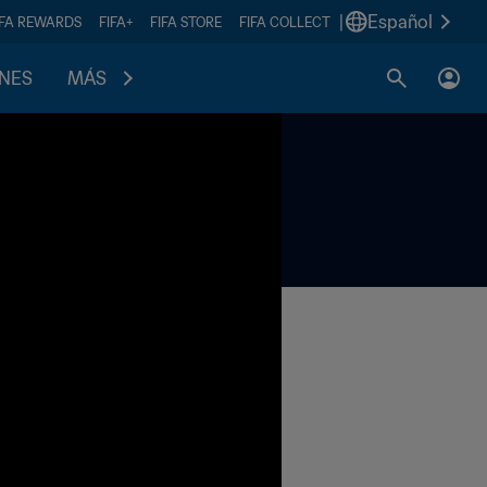
|
Español
IFA REWARDS
FIFA+
FIFA STORE
FIFA COLLECT
ONES
MÁS