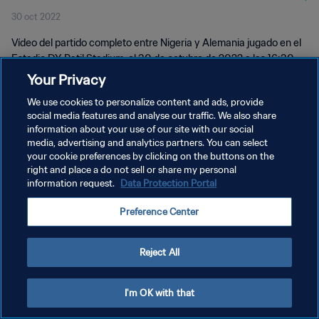
30 oct 2022
Completo
Vídeo del partido completo entre Nigeria y Alemania jugado en el
Estadio DY Patil Stadium, el 30 de octubre de 2022 a las 16:30
(hora local).
Your Privacy
We use cookies to personalize content and ads, provide
social media features and analyse our traffic. We also share
information about your use of our site with our social
media, advertising and analytics partners. You can select
your cookie preferences by clicking on the buttons on the
POLÍTICA DE PRIVACIDAD
right and place a do not sell or share my personal
information request.
Data Protection Portal
TÉRMINOS DE SERVICIO
Preference Center
AJUSTAR LA CONFIGURACIÓN DE LAS COOKIES
Copyright © 1994 - 2026 FIFA. Todos los derechos reservados.
Reject All
I'm OK with that