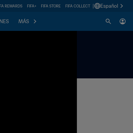
|
Español
IFA REWARDS
FIFA+
FIFA STORE
FIFA COLLECT
ONES
MÁS