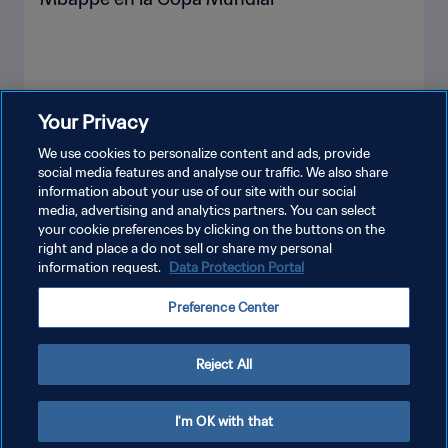
Your Privacy
VER MÁS
We use cookies to personalize content and ads, provide
social media features and analyse our traffic. We also share
information about your use of our site with our social
media, advertising and analytics partners. You can select
your cookie preferences by clicking on the buttons on the
right and place a do not sell or share my personal
information request.
Data Protection Portal
POLÍTICA DE PRIVACIDAD
Preference Center
TÉRMINOS DE SERVICIO
AJUSTAR LA CONFIGURACIÓN DE LAS COOKIES
Reject All
Copyright © 1994 - 2026 FIFA. Todos los derechos reservados.
I'm OK with that