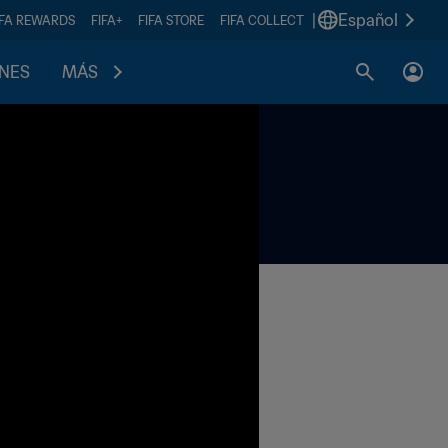
|
Español
IFA REWARDS
FIFA+
FIFA STORE
FIFA COLLECT
ONES
MÁS