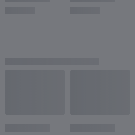
Conoce a Linda Caicedo: sus logros
profesionales y los detalles de su vida
personal
Conoce a Mary Earps: sus logros