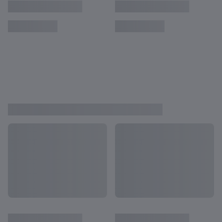
Corea triunfe con un juego de alta
intensidad?
VER MÁS
Mostrar todo