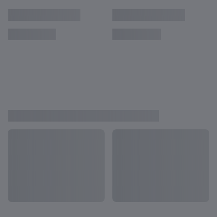
Colombia construye sus sueños
mundialistas sobre su efectividad y buen
juego
¿Logrará Colin Bell que la República de