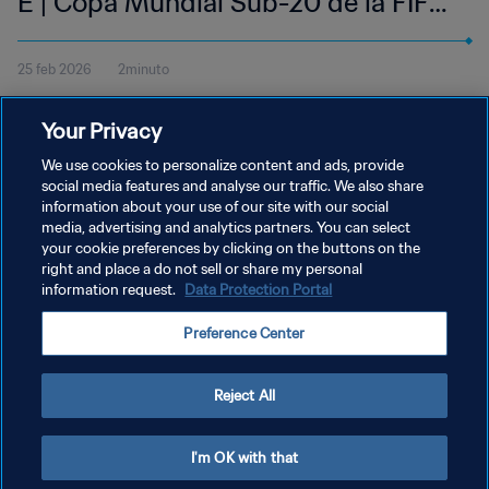
E | Copa Mundial Sub-20 de la FIFA
Chile 2025™ | Resumen
25 feb 2026
2minuto
Disfruta de los mejores momentos del partido disputado entre
Your Privacy
Sudáfrica y Nueva Caledonia en el Estadio El Teniente el jueves 2
de octubre a las 20:00 (hora local)
We use cookies to personalize content and ads, provide
social media features and analyse our traffic. We also share
information about your use of our site with our social
media, advertising and analytics partners. You can select
your cookie preferences by clicking on the buttons on the
right and place a do not sell or share my personal
information request.
Data Protection Portal
POLÍTICA DE PRIVACIDAD
Preference Center
TÉRMINOS DE SERVICIO
AJUSTAR LA CONFIGURACIÓN DE LAS COOKIES
Reject All
Copyright © 1994 - 2026 FIFA. Todos los derechos reservados.
I'm OK with that