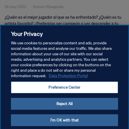
26 may 2023
1minuto 16segundo
¿Quién es el mejor jugador al que se ha enfrentado? ¿Quién es tu
artista favorito? ¿Preferirías ser campeón o ver descender a tu
rival? Matheus Nascimento, Marlon Gomes y Andrey Santos
Your Privacy
responden a divertidas preguntas en este test de personalidad.
We use cookies to personalize content and ads, provide
social media features and analyse our traffic. We also share
information about your use of our site with our social
media, advertising and analytics partners. You can select
your cookie preferences by clicking on the buttons on the
right and place a do not sell or share my personal
information request.
Data Protection Portal
POLÍTICA DE PRIVACIDAD
Preference Center
TÉRMINOS DE SERVICIO
AJUSTAR LA CONFIGURACIÓN DE LAS COOKIES
Reject All
Copyright © 1994 - 2026 FIFA. Todos los derechos reservados.
I'm OK with that