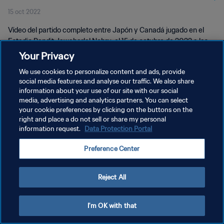
15 oct 2022
Vídeo del partido completo entre Japón y Canadá jugado en el
Estadio Pandit Jawaharlal Nehru, el 15 de octubre de 2022 a las
20:00 (hora local).
Your Privacy
We use cookies to personalize content and ads, provide
social media features and analyse our traffic. We also share
information about your use of our site with our social
media, advertising and analytics partners. You can select
your cookie preferences by clicking on the buttons on the
POLÍTICA DE PRIVACIDAD
right and place a do not sell or share my personal
information request.
Data Protection Portal
TÉRMINOS DE SERVICIO
Preference Center
AJUSTAR LA CONFIGURACIÓN DE LAS COOKIES
Copyright © 1994 - 2026 FIFA. Todos los derechos reservados.
Reject All
I'm OK with that