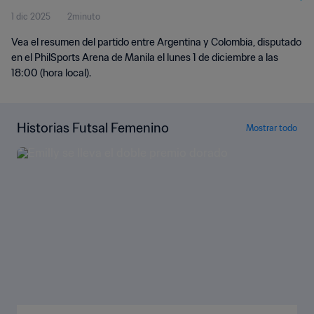
1 dic 2025
2minuto
Resumen
Vea el resumen del partido entre Argentina y Colombia, disputado
en el PhilSports Arena de Manila el lunes 1 de diciembre a las
18:00 (hora local).
Historias Futsal Femenino
Mostrar todo