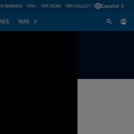
|
Español
IFA REWARDS
FIFA+
FIFA STORE
FIFA COLLECT
ONES
MÁS