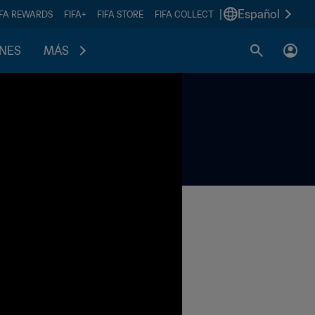
|
Español
IFA REWARDS
FIFA+
FIFA STORE
FIFA COLLECT
ONES
MÁS