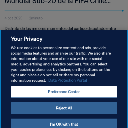
Mundial Sub-20 de la FIFA Chile
2025™ | Resumen
4 oct 2025
2minuto
Disfruta de los mejores momentos del partido disputado entre
España y Brasil en el Estadio Nacional Julio Martínez Prádanos el
Your Privacy
sábado 4 de octubre a las 17:00 (hora local)
We use cookies to personalize content and ads, provide
social media features and analyse our traffic. We also share
information about your use of our site with our social
media, advertising and analytics partners. You can select
your cookie preferences by clicking on the buttons on the
right and place a do not sell or share my personal
information request.
Data Protection Portal
POLÍTICA DE PRIVACIDAD
Preference Center
TÉRMINOS DE SERVICIO
AJUSTAR LA CONFIGURACIÓN DE LAS COOKIES
Reject All
Copyright © 1994 - 2026 FIFA. Todos los derechos reservados.
I'm OK with that