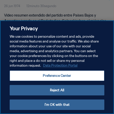
26 jun 1974
12minuto 30segundo
Extendidos
Vídeo resumen extendido del partido entre Países Bajos y
Argentina jugado en el Parkstadion, Gelsenkirchen, el miércoles
26 de junio de 1974.
Your Privacy
We use cookies to personalize content and ads, provide
social media features and analyse our traffic. We also share
information about your use of our site with our social
media, advertising and analytics partners. You can select
your cookie preferences by clicking on the buttons on the
POLÍTICA DE PRIVACIDAD
right and place a do not sell or share my personal
information request.
Data Protection Portal
TÉRMINOS DE SERVICIO
Preference Center
AJUSTAR LA CONFIGURACIÓN DE LAS COOKIES
Copyright © 1994 - 2026 FIFA. Todos los derechos reservados.
Reject All
I'm OK with that