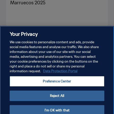
Marruecos 2025
Your Privacy
VER MÁS
We use cookies to personalize content and ads, provide
social media features and analyse our traffic. We also share
information about your use of our site with our social
media, advertising and analytics partners. You can select
your cookie preferences by clicking on the buttons on the
right and place a do not sell or share my personal
information request.
Data Protection Portal
POLÍTICA DE PRIVACIDAD
Preference Center
TÉRMINOS DE SERVICIO
AJUSTAR LA CONFIGURACIÓN DE LAS COOKIES
Reject All
Copyright © 1994 - 2026 FIFA. Todos los derechos reservados.
I'm OK with that