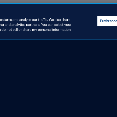
eatures and analyse our traffic. We also share
Preferenc
ing and analytics partners. You can select your
a do not sell or share my personal information
enina de la FIFA
EEUU vs Países Bajos | F
Francia 2019™ | Partido 
JUSTAR LA CONFIGURACIÓN DE LAS COOKIES