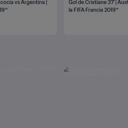
cocia vs Argentina |
Gol de Cristiane 37' | Au
019™
la FIFA Francia 2019™