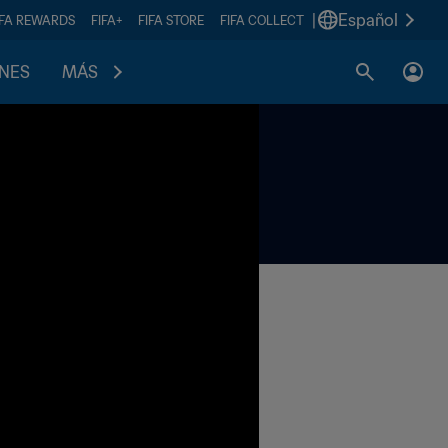
|
Español
IFA REWARDS
FIFA+
FIFA STORE
FIFA COLLECT
ONES
MÁS