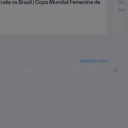
stralia vs Brasil | Copa Mundial Femenina de
Gol 
Feme
MOSTRAR TODO