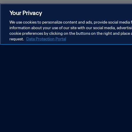
Your Privacy
We use cookies to personalize content and ads, provide social media f
information about your use of our site with our social media, advertis
cookie preferences by clicking on the buttons on the right and place 
request.
Data Protection Portal
Suecia vs EEUU | Grupo F | Copa Mundial Fem
Francia 2019™ | Partido Completo
POLÍTICA DE PRIVACIDAD
TÉRMINOS DE SERVICIO
A