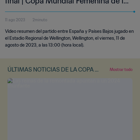
final | Copa Mundial Femenina de la
FIFA Australia & Nueva Zelanda
11 ago 2023
2minuto
2023™ | Highlights
Vídeo resumen del partido entre España y Países Bajos jugado en
el Estadio Regional de Wellington, Wellington, el viernes, 11 de
agosto de 2023, a las 13:00 (hora local).
ÚLTIMAS NOTICIAS DE LA COPA M
Mostrar todo
UNDIAL FEMENINA DE LA FIFA™