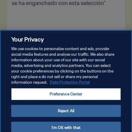
se ha enganchado con esta selección"
Your Privacy
VER MÁS
We use cookies to personalize content and ads, provide
social media features and analyse our traffic. We also share
information about your use of our site with our social
media, advertising and analytics partners. You can select
your cookie preferences by clicking on the buttons on the
right and place a do not sell or share my personal
information request.
Data Protection Portal
POLÍTICA DE PRIVACIDAD
Preference Center
TÉRMINOS DE SERVICIO
AJUSTAR LA CONFIGURACIÓN DE LAS COOKIES
Reject All
Copyright © 1994 - 2026 FIFA. Todos los derechos reservados.
I'm OK with that