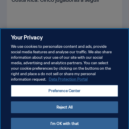
Your Privacy
VER MÁS
We use cookies to personalize content and ads, provide
social media features and analyse our traffic. We also share
information about your use of our site with our social
media, advertising and analytics partners. You can select
your cookie preferences by clicking on the buttons on the
right and place a do not sell or share my personal
information request.
Data Protection Portal
POLÍTICA DE PRIVACIDAD
Preference Center
TÉRMINOS DE SERVICIO
AJUSTAR LA CONFIGURACIÓN DE LAS COOKIES
Reject All
Copyright © 1994 - 2026 FIFA. Todos los derechos reservados.
I'm OK with that