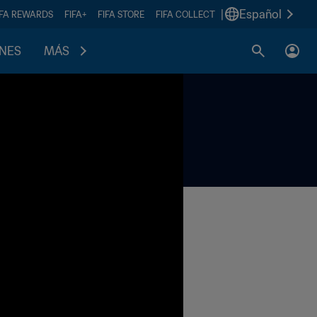
|
Español
IFA REWARDS
FIFA+
FIFA STORE
FIFA COLLECT
ONES
MÁS