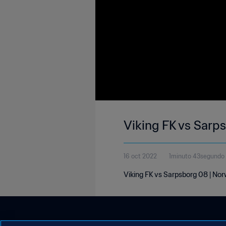
Viking FK vs Sarps
16 oct 2022
1minuto 43segundo
Viking FK vs Sarpsborg 08 | Norw