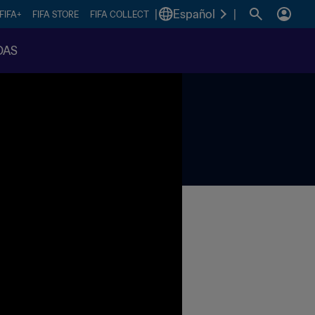
|
Español
|
FIFA+
FIFA STORE
FIFA COLLECT
DAS