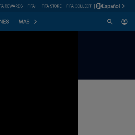
|
Español
IFA REWARDS
FIFA+
FIFA STORE
FIFA COLLECT
ONES
MÁS