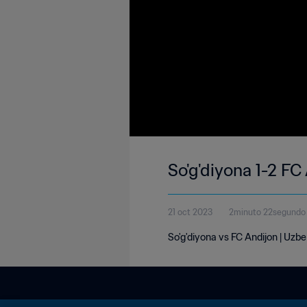
So'g'diyona 1-2 FC
21 oct 2023
2minuto 22segundo
So'g'diyona vs FC Andijon | Uzb